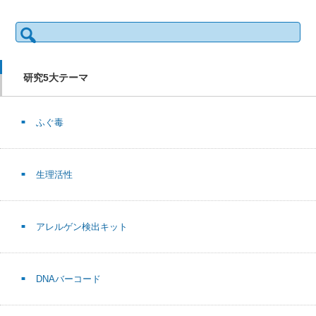
検
索:
研究5大テーマ
ふぐ毒
生理活性
アレルゲン検出キット
DNAバーコード